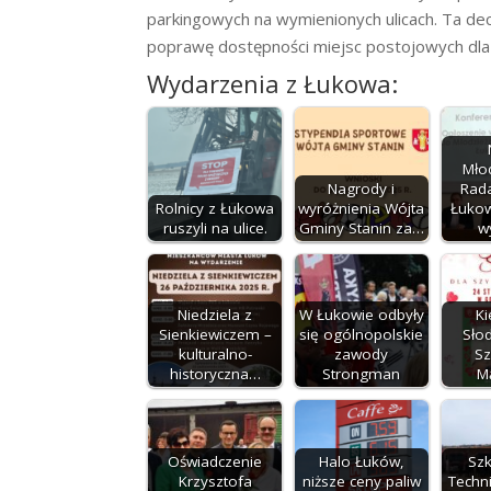
parkingowych na wymienionych ulicach. Ta de
poprawę dostępności miejsc postojowych dla 
Wydarzenia z Łukowa:
Mło
Nagrody i
Rad
Rolnicy z Łukowa
wyróżnienia Wójta
Łukow
ruszyli na ulice.
Gminy Stanin za…
w
Niedziela z
W Łukowie odbyły
K
Sienkiewiczem –
się ogólnopolskie
Słod
kulturalno-
zawody
S
historyczna…
Strongman
M
Oświadczenie
Halo Łuków,
Szk
Krzysztofa
niższe ceny paliw
Techni