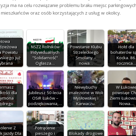
cyzja ma na celu rozwiązanie problemu braku miejsc parkingowych
mieszkańców oraz osób korzystających z usług w okolicy.
Nowa
dzieżowa
NSZZ Rolników
Powstanie Klubu
Hołd dla
a Powiatu
Indywidualnych
Strzeleckiego
bohaterów s
skiego już
"Solidarność"
Smolany –
Kocka. 86
ybrana
Ogłasza…
nowa…
rocznica…
iermasz
Niewybuchy
W Łukowi
kości dla
Jubileusz 50-lecia
znalezione w Woli
powstaje C
zymona
OSiR Łuków –
Mysłowskiej i
Ziemi Łukowsk
ądrego
podziękowania,…
Karwaczu.
Nowa…
olenie Z
Potrącenie
k Jazdy Dla
pieszego i
Blokady drogowe