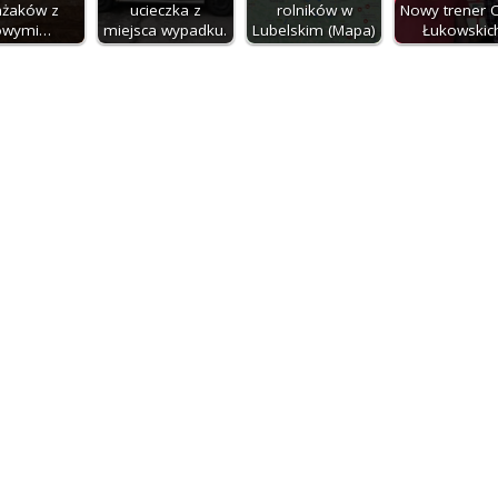
ażaków z
ucieczka z
rolników w
Nowy trener O
owymi…
miejsca wypadku.
Lubelskim (Mapa)
Łukowskic