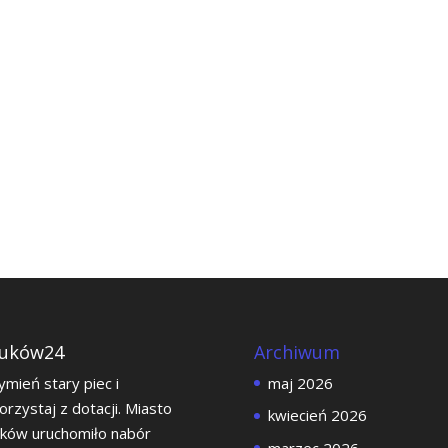
uków24
Archiwum
mień stary piec i
maj 2026
orzystaj z dotacji. Miasto
kwiecień 2026
ków uruchomiło nabór
marzec 2026