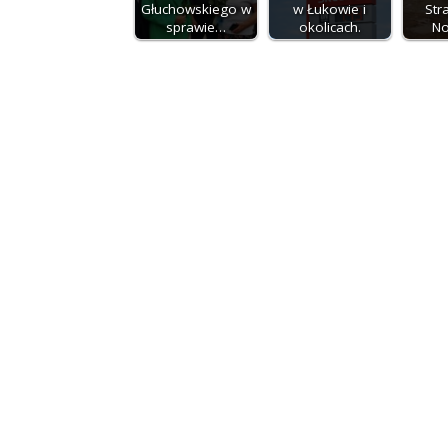
Głuchowskiego w
w Łukowie i
Str
sprawie…
okolicach.
N