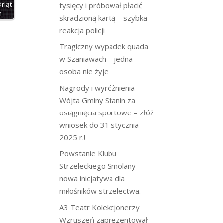
rląt
tysięcy i próbował płacić
h
skradzioną kartą – szybka
reakcja policji
Tragiczny wypadek quada
w Szaniawach – jedna
osoba nie żyje
Nagrody i wyróżnienia
Wójta Gminy Stanin za
osiągnięcia sportowe – złóż
wniosek do 31 stycznia
2025 r.!
Powstanie Klubu
Strzeleckiego Smolany –
nowa inicjatywa dla
miłośników strzelectwa.
A3 Teatr Kolekcjonerzy
Wzruszeń zaprezentował