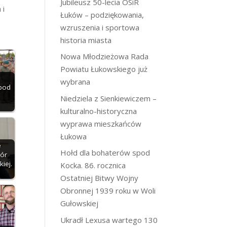
Jubileusz 50-lecia OSiR
 i
Łuków – podziękowania,
wzruszenia i sportowa
historia miasta
Nowa Młodzieżowa Rada
Powiatu Łukowskiego już
wybrana
pod
.
Niedziela z Sienkiewiczem –
kulturalno-historyczna
wyprawa mieszkańców
Łukowa
e
Hołd dla bohaterów spod
hór
iej.
Kocka. 86. rocznica
Ostatniej Bitwy Wojny
Obronnej 1939 roku w Woli
Gułowskiej
Ukradł Lexusa wartego 130