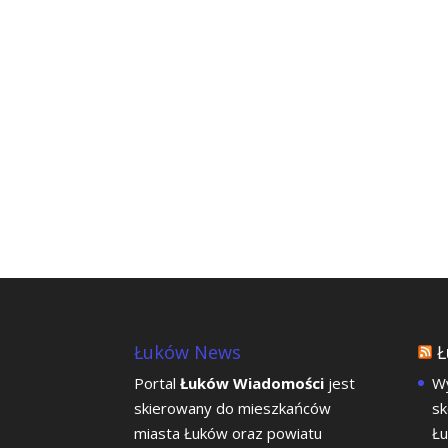
Łuków News
Ł
Portal
Łuków Wiadomości
jest
Wy
skierowany do mieszkańców
sk
miasta Łuków oraz powiatu
Łu