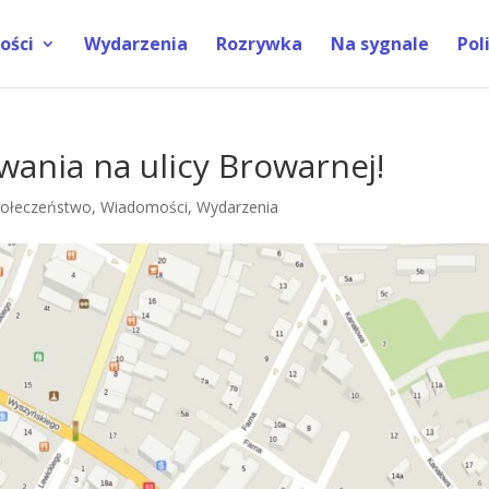
ości
Wydarzenia
Rozrywka
Na sygnale
Pol
wania na ulicy Browarnej!
ołeczeństwo
,
Wiadomości
,
Wydarzenia