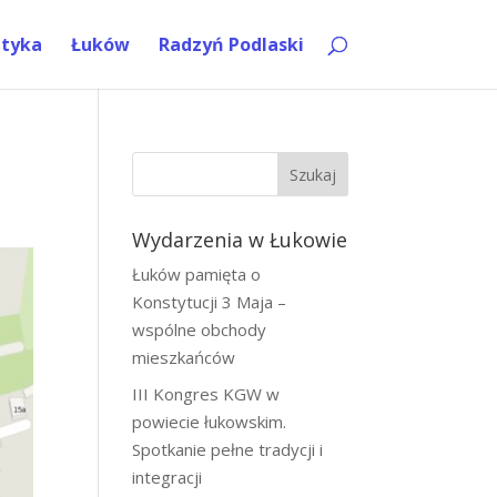
ityka
Łuków
Radzyń Podlaski
Szukaj
Wydarzenia w Łukowie
Łuków pamięta o
Konstytucji 3 Maja –
wspólne obchody
mieszkańców
III Kongres KGW w
powiecie łukowskim.
Spotkanie pełne tradycji i
integracji