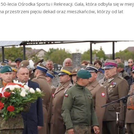
0-lecia Ośrodka Sportu i Rekreacji. Gala, która odbyła się w miej
a przestrzeni pięciu dekad oraz mieszkańców, którzy od lat