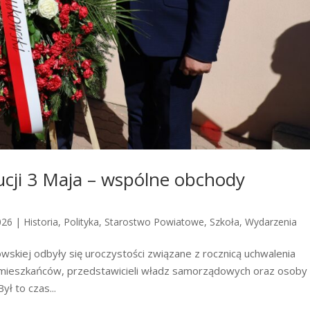
cji 3 Maja – wspólne obchody
026
|
Historia
,
Polityka
,
Starostwo Powiatowe
,
Szkoła
,
Wydarzenia
owskiej odbyły się uroczystości związane z rocznicą uchwalenia
 mieszkańców, przedstawicieli władz samorządowych oraz osoby
ł to czas...