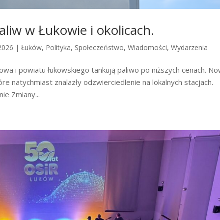
aliw w Łukowie i okolicach.
2026
|
Łuków
,
Polityka
,
Społeczeństwo
,
Wiadomości
,
Wydarzenia
wa i powiatu łukowskiego tankują paliwo po niższych cenach. N
e natychmiast znalazły odzwierciedlenie na lokalnych stacjach.
ie Zmiany...