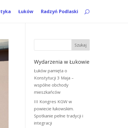
ityka
Łuków
Radzyń Podlaski
Szukaj
Wydarzenia w Łukowie
Łuków pamięta o
Konstytucji 3 Maja –
wspólne obchody
mieszkańców
III Kongres KGW w
powiecie łukowskim.
Spotkanie pełne tradycji i
integracji