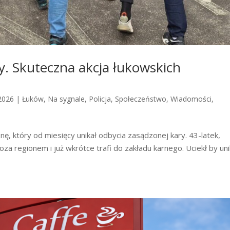
y. Skuteczna akcja łukowskich
2026
|
Łuków
,
Na sygnale
,
Policja
,
Społeczeństwo
,
Wiadomości
,
ę, który od miesięcy unikał odbycia zasądzonej kary. 43-latek,
za regionem i już wkrótce trafi do zakładu karnego. Uciekł by un