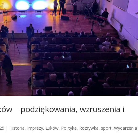
uków – podziękowania, wzruszenia i
025
|
Historia
,
Imprezy
,
Łuków
,
Polityka
,
Rozrywka
,
sport
,
Wydarzenia