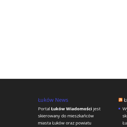
Łuków News
Ł
Portal
Łuków Wiadomości
jest
Wy
skierowany do mieszkańców
sk
miasta Łuków oraz powiatu
Łu