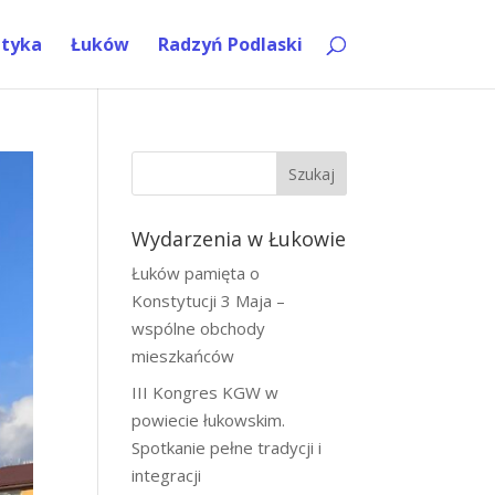
ityka
Łuków
Radzyń Podlaski
Szukaj
Wydarzenia w Łukowie
Łuków pamięta o
Konstytucji 3 Maja –
wspólne obchody
mieszkańców
III Kongres KGW w
powiecie łukowskim.
Spotkanie pełne tradycji i
integracji