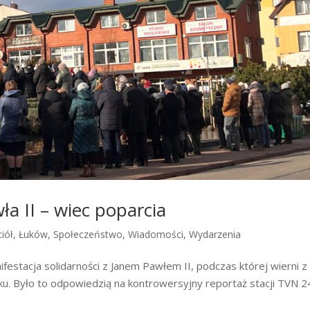
a II – wiec poparcia
iół
,
Łuków
,
Społeczeństwo
,
Wiadomości
,
Wydarzenia
estacja solidarności z Janem Pawłem II, podczas której wierni z
iku. Było to odpowiedzią na kontrowersyjny reportaż stacji TVN 2