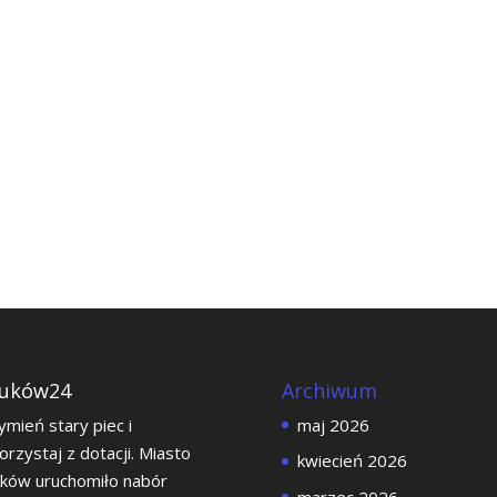
uków24
Archiwum
mień stary piec i
maj 2026
orzystaj z dotacji. Miasto
kwiecień 2026
ków uruchomiło nabór
marzec 2026