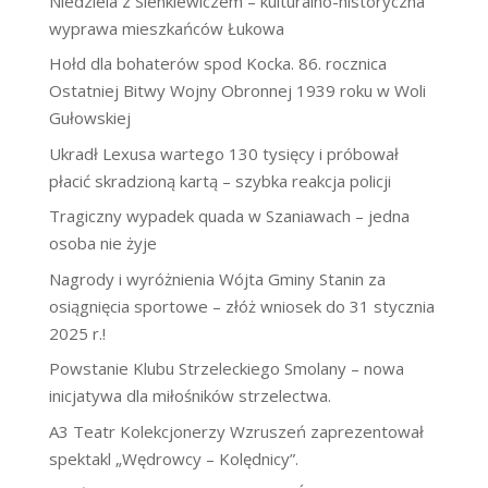
Niedziela z Sienkiewiczem – kulturalno-historyczna
wyprawa mieszkańców Łukowa
Hołd dla bohaterów spod Kocka. 86. rocznica
Ostatniej Bitwy Wojny Obronnej 1939 roku w Woli
Gułowskiej
Ukradł Lexusa wartego 130 tysięcy i próbował
płacić skradzioną kartą – szybka reakcja policji
Tragiczny wypadek quada w Szaniawach – jedna
osoba nie żyje
Nagrody i wyróżnienia Wójta Gminy Stanin za
osiągnięcia sportowe – złóż wniosek do 31 stycznia
2025 r.!
Powstanie Klubu Strzeleckiego Smolany – nowa
inicjatywa dla miłośników strzelectwa.
A3 Teatr Kolekcjonerzy Wzruszeń zaprezentował
spektakl „Wędrowcy – Kolędnicy”.