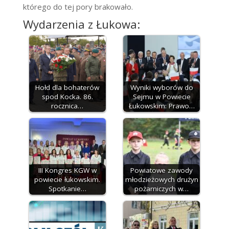
którego do tej pory brakowało.
Wydarzenia z Łukowa:
Hołd dla bohaterów
Wyniki wyborów do
spod Kocka. 86.
Sejmu w Powiecie
rocznica…
Łukowskim: Prawo…
III Kongres KGW w
Powiatowe zawody
powiecie łukowskim.
młodzieżowych drużyn
Spotkanie…
pożarniczych w…