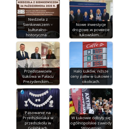
Niedziela z
Sienkiewiczem –
Nowe inwestycje
kulturalno-
drogowe w powiecie
historyczna…
łukowskim.…
Przedstawiciele
Halo Łuków, niższe
Łukowa w Pałacu
ceny paliw w Łukowie i
Prezydenckim.…
okolicach.
Pasowanie na
Przedszkolaka w
W Łukowie odbyły się
przedszkolu w
ogólnopolskie zawody
Gołąbkach.
Strongman