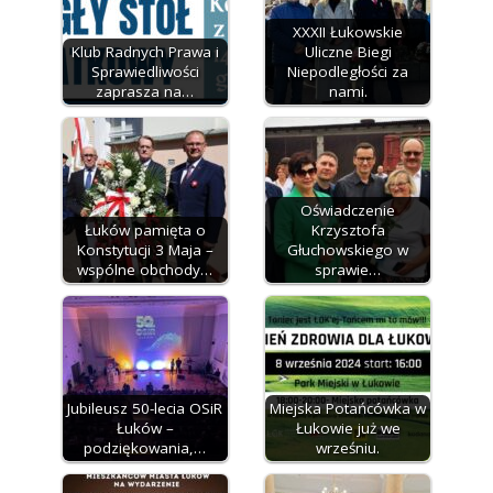
XXXII Łukowskie
Klub Radnych Prawa i
Uliczne Biegi
Sprawiedliwości
Niepodległości za
zaprasza na…
nami.
Oświadczenie
Łuków pamięta o
Krzysztofa
Konstytucji 3 Maja –
Głuchowskiego w
wspólne obchody…
sprawie…
Jubileusz 50-lecia OSiR
Miejska Potańcówka w
Łuków –
Łukowie już we
podziękowania,…
wrześniu.