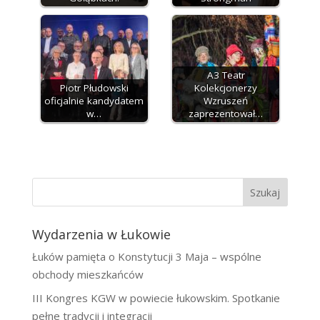
A3 Teatr
Piotr Płudowski
Kolekcjonerzy
oficjalnie kandydatem
Wzruszeń
w…
zaprezentował…
Szukaj
Wydarzenia w Łukowie
Łuków pamięta o Konstytucji 3 Maja – wspólne
obchody mieszkańców
III Kongres KGW w powiecie łukowskim. Spotkanie
pełne tradycji i integracji