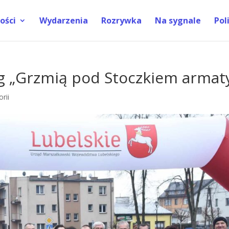
ości
Wydarzenia
Rozrywka
Na sygnale
Pol
eg „Grzmią pod Stoczkiem armat
rii