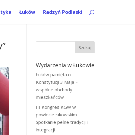
ityka
Łuków
Radzyń Podlaski
y”
Szukaj
Wydarzenia w Łukowie
Łuków pamięta o
Konstytucji 3 Maja –
wspólne obchody
mieszkańców
III Kongres KGW w
powiecie łukowskim.
Spotkanie pełne tradycji i
integracji