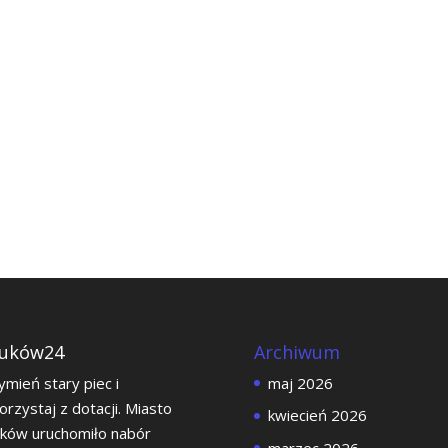
uków24
Archiwum
mień stary piec i
maj 2026
orzystaj z dotacji. Miasto
kwiecień 2026
ków uruchomiło nabór
marzec 2026