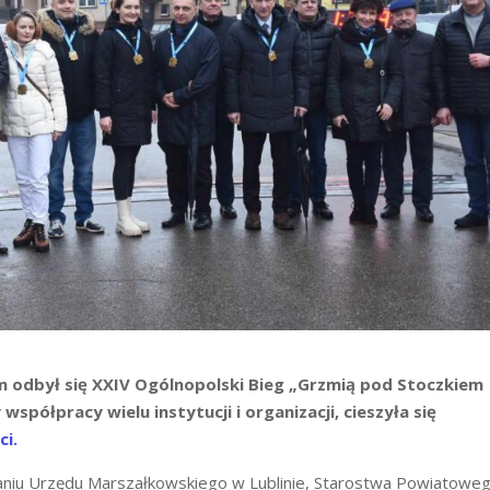
m odbył się XXIV Ogólnopolski Bieg „Grzmią pod Stoczkiem
spółpracy wielu instytucji i organizacji, cieszyła się
ci.
aniu Urzędu Marszałkowskiego w Lublinie, Starostwa Powiatowe