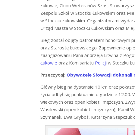
Łukowie, Clubu Weteranów Szos, Stowarzysze
Zespołu Szkół w Stoczku Łukowskim oraz Miej
w Stoczku Łukowskim. Organizatorami wydar
Urząd Miasta w Stoczku Łukowskim oraz Miejs
Bieg został objęty patronatem honorowym 
oraz Starostę Łukowskiego. Zapewnienie opie
zaangażowaniu Pana Andrzeja Litwina z Pog
Łukowie
oraz Komisariatu
Policji
w Stoczku Łu
Przeczytaj:
Obywatele Słowacji dokonali r
Główny bieg na dystansie 10 km oraz pokazo
życia odbył się punktualnie o godzinie 12:00
wiekowych oraz open kobiet i mężczyzn. Zwyc
Wasilewski (open kobiet i mężczyzn), Kamil W
Szymanek, Ewa Gryboś, Katarzyna Stepczuk o