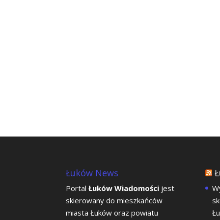
Łuków News
Ł
Portal
Łuków Wiadomości
jest
Wy
skierowany do mieszkańców
sk
miasta Łuków oraz powiatu
Łu