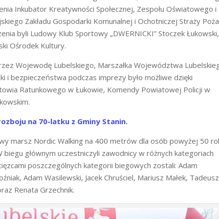
nia Inkubator Kreatywności Społecznej, Zespołu Oświatowego i
skiego Zakładu Gospodarki Komunalnej i Ochotniczej Straży Poża
zenia byli Ludowy Klub Sportowy „DWERNICKI” Stoczek Łukowski
ki Ośrodek Kultury.
przez Wojewodę Lubelskiego, Marszałka Województwa Lubelskie
ki i bezpieczeństwa podczas imprezy było możliwe dzięki
otowia Ratunkowego w Łukowie, Komendy Powiatowej Policji w
kowskim.
ozboju na 70-latku z Gminy Stanin.
wy marsz Nordic Walking na 400 metrów dla osób powyżej 50 ro
. W biegu głównym uczestniczyli zawodnicy w różnych kategoriach
ięzcami poszczególnych kategorii biegowych zostali: Adam
oźniak, Adam Wasilewski, Jacek Chruściel, Mariusz Małek, Tadeus
raz Renata Grzechnik.