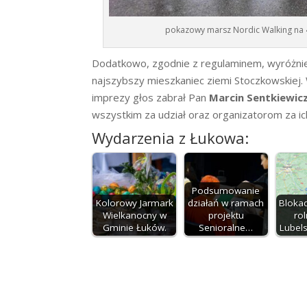
pokazowy marsz Nordic Walking na 4
Dodatkowo, zgodnie z regulaminem, wyróżnien
najszybszy mieszkaniec ziemi Stoczkowskiej.
imprezy głos zabrał Pan
Marcin Sentkiewicz
wszystkim za udział oraz organizatorom za i
Wydarzenia z Łukowa:
Podsumowanie
Kolorowy Jarmark
działań w ramach
Bloka
Wielkanocny w
projektu
ro
Gminie Łuków.
Senioralne…
Lubel