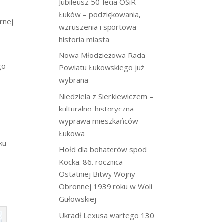
Jubileusz 50-lecia OSiR
Łuków – podziękowania,
rnej
wzruszenia i sportowa
,
historia miasta
Nowa Młodzieżowa Rada
go
Powiatu Łukowskiego już
wybrana
Niedziela z Sienkiewiczem –
kulturalno-historyczna
wyprawa mieszkańców
Łukowa
ku
Hołd dla bohaterów spod
Kocka. 86. rocznica
Ostatniej Bitwy Wojny
z
Obronnej 1939 roku w Woli
Gułowskiej
Ukradł Lexusa wartego 130