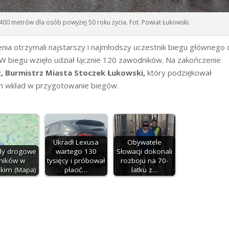
00 metrów dla osób powyżej 50 roku życia. Fot. Powiat Łukowski.
ia otrzymali najstarszy i najmłodszy uczestnik biegu głównego 
 W biegu wzięło udział łącznie 120 zawodników. Na zakończenie
, Burmistrz Miasta Stoczek Łukowski,
który podziękował
ch wkład w przygotowanie biegów.
Ukradł Lexusa
Obywatele
dy drogowe
wartego 130
Słowacji dokonali
lników w
tysięcy i próbował
rozboju na 70-
skim (Mapa)
płacić…
latku z…