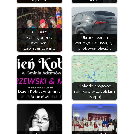
A3 Teatr
Kolekcjonerzy
Ukradł Lexusa
Wzruszeń
wartego 130 tysięcy i
zaprezentował…
próbował płacić…
Blokady drogowe
Dzień Kobiet w Gminie
rolników w Lubelskim
Adamów.
(Mapa)