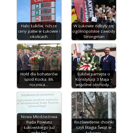
Halo Łuków, niższe
W Łukowie odbyły się
ceny paliw w Łukowie i
ogólnopolskie zawody
okolicach.
Strongman
Hołd dla bohaterów
Łuków pamięta o
spod Kocka. 86.
Konstytucji 3 Maja –
rocznica…
wspólne obchody…
Nowa Młodzieżowa
Rada Powiatu
Rozświetlenie choinki
Łukowskiego już
czyli Magia Świąt w
wybrana
Łukowie.