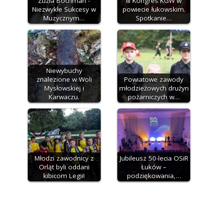
Zuzia Bochman -
III Kongres KGW w
Niezwykłe Sukcesy w
powiecie łukowskim.
Muzycznym…
Spotkanie…
Niewybuchy
znalezione w Woli
Powiatowe zawody
Mysłowskiej i
młodzieżowych drużyn
Karwaczu.
pożarniczych w…
Młodzi zawodnicy z
Jubileusz 50-lecia OSiR
Orląt byli oddani
Łuków –
kibicom Legii!
podziękowania,…