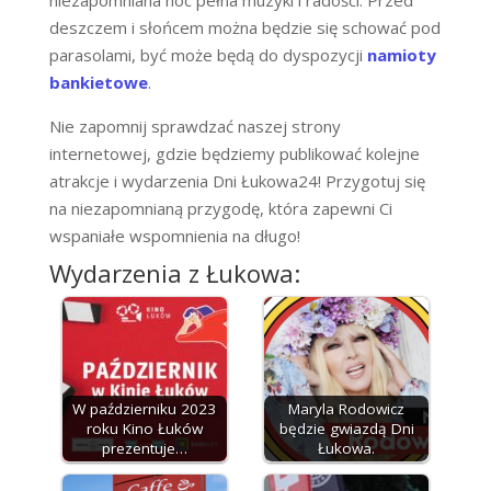
deszczem i słońcem można będzie się schować pod
parasolami, być może będą do dyspozycji
namioty
bankietowe
.
Nie zapomnij sprawdzać naszej strony
internetowej, gdzie będziemy publikować kolejne
atrakcje i wydarzenia Dni Łukowa24! Przygotuj się
na niezapomnianą przygodę, która zapewni Ci
wspaniałe wspomnienia na długo!
Wydarzenia z Łukowa:
W październiku 2023
Maryla Rodowicz
roku Kino Łuków
będzie gwiazdą Dni
prezentuje…
Łukowa.