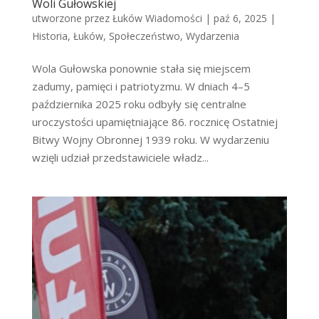
Woli Gułowskiej
utworzone przez
Łuków Wiadomości
|
paź 6, 2025
|
Historia
,
Łuków
,
Społeczeństwo
,
Wydarzenia
Wola Gułowska ponownie stała się miejscem
zadumy, pamięci i patriotyzmu. W dniach 4–5
października 2025 roku odbyły się centralne
uroczystości upamiętniające 86. rocznicę Ostatniej
Bitwy Wojny Obronnej 1939 roku. W wydarzeniu
wzięli udział przedstawiciele władz...