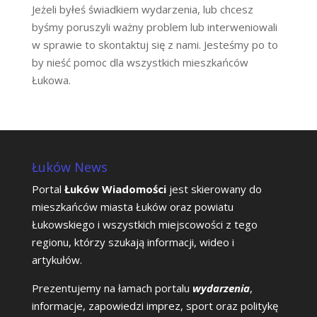
Jeżeli byłeś świadkiem wydarzenia, lub chcesz
byśmy poruszyli ważny problem lub interweniowali
w sprawie to skontaktuj się z nami. Jesteśmy po to
by nieść pomoc dla wszystkich mieszkańców
Łukowa.
Łuków News
Portal
Łuków Wiadomości
jest skierowany do
mieszkańców miasta Łuków oraz powiatu
Łukowskiego i wszystkich miejscowości z tego
regionu, którzy szukają informacji, wideo i
artykułów.
Prezentujemy na łamach portalu
wydarzenia
,
informacje, zapowiedzi imprez, sport oraz politykę