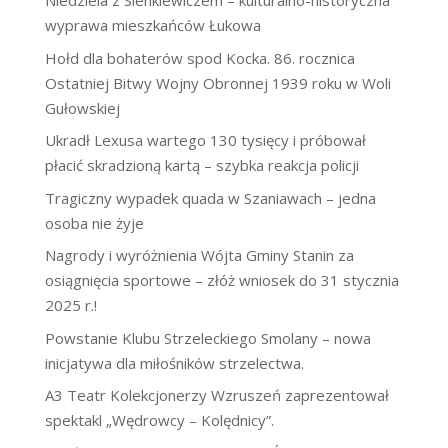
Niedziela z Sienkiewiczem – kulturalno-historyczna
wyprawa mieszkańców Łukowa
Hołd dla bohaterów spod Kocka. 86. rocznica
Ostatniej Bitwy Wojny Obronnej 1939 roku w Woli
Gułowskiej
Ukradł Lexusa wartego 130 tysięcy i próbował
płacić skradzioną kartą – szybka reakcja policji
Tragiczny wypadek quada w Szaniawach – jedna
osoba nie żyje
Nagrody i wyróżnienia Wójta Gminy Stanin za
osiągnięcia sportowe – złóż wniosek do 31 stycznia
2025 r.!
Powstanie Klubu Strzeleckiego Smolany – nowa
inicjatywa dla miłośników strzelectwa.
A3 Teatr Kolekcjonerzy Wzruszeń zaprezentował
spektakl „Wędrowcy – Kolędnicy”.