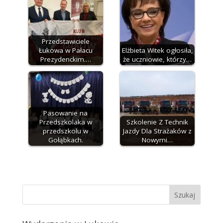
Przedstawiciele
Łukowa w Pałacu
Elżbieta Witek ogłosiła,
Prezydenckim.…
że uczniowie, którzy…
Pasowanie na
Przedszkolaka w
Szkolenie Z Technik
przedszkolu w
Jazdy Dla Strażaków z
Gołąbkach.
Nowymi…
Szukaj