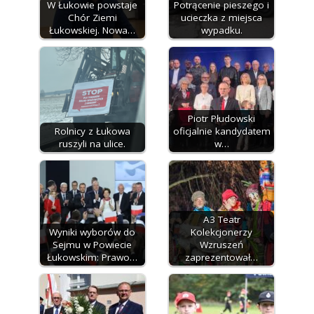
W Łukowie powstaje
Potrącenie pieszego i
Chór Ziemi
ucieczka z miejsca
Łukowskiej. Nowa…
wypadku.
Piotr Płudowski
Rolnicy z Łukowa
oficjalnie kandydatem
ruszyli na ulice.
w…
A3 Teatr
Wyniki wyborów do
Kolekcjonerzy
Sejmu w Powiecie
Wzruszeń
Łukowskim: Prawo…
zaprezentował…