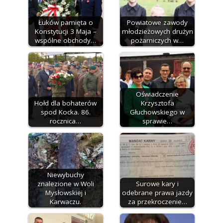
Łuków pamięta o
Powiatowe zawody
Konstytucji 3 Maja –
młodzieżowych drużyn
wspólne obchody…
pożarniczych w…
Oświadczenie
Hołd dla bohaterów
Krzysztofa
spod Kocka. 86.
Głuchowskiego w
rocznica…
sprawie…
Niewybuchy
znalezione w Woli
Surowe kary i
Mysłowskiej i
odebrane prawa jazdy
Karwaczu.
za przekroczenie…