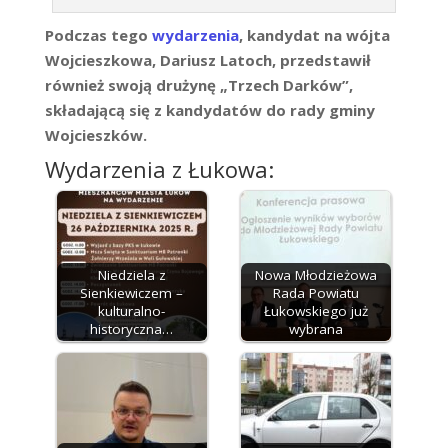
Podczas tego
wydarzenia
, kandydat na wójta
Wojcieszkowa, Dariusz Latoch, przedstawił
również swoją drużynę „Trzech Darków”,
składającą się z kandydatów do rady gminy
Wojcieszków.
Wydarzenia z Łukowa:
Niedziela z
Nowa Młodzieżowa
Sienkiewiczem –
Rada Powiatu
kulturalno-
Łukowskiego już
historyczna…
wybrana