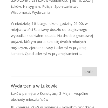
utworzone przez
Łuków Wiadomości
|
lut 18, 2025
|
Łuków
,
Na sygnale
,
Policja
,
Społeczeństwo
,
Wiadomości
,
Wydarzenia
W niedzielę, 16 lutego, około godziny 21:00, w
miejscowości Szaniawy doszło do tragicznego
wypadku z udziałem quada. Na drodze gruntowej
pojazd, którym poruszało się dwóch młodych
mężczyzn, zjechał z trasy i uderzył w pryzmę
kamieni. Quad uderzył w pryzmę kamieni i...
Szukaj
Wydarzenia w Łukowie
Łuków pamięta o Konstytucji 3 Maja – wspólne
obchody mieszkańców
III Kongres KGW w powiecie łukowskim. Spotkanie