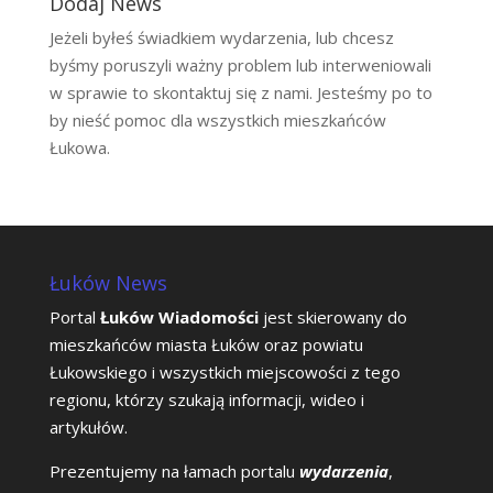
Dodaj News
Jeżeli byłeś świadkiem wydarzenia, lub chcesz
byśmy poruszyli ważny problem lub interweniowali
w sprawie to skontaktuj się z nami. Jesteśmy po to
by nieść pomoc dla wszystkich mieszkańców
Łukowa.
Łuków News
Portal
Łuków Wiadomości
jest skierowany do
mieszkańców miasta Łuków oraz powiatu
Łukowskiego i wszystkich miejscowości z tego
regionu, którzy szukają informacji, wideo i
artykułów.
Prezentujemy na łamach portalu
wydarzenia
,