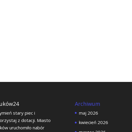
uków24
Archiwum
mień stary piec i
maj 2026
orzystaj z dotacji. Miasto
kwiecień 2026
ków uruchomiło nabór
marzec 2026