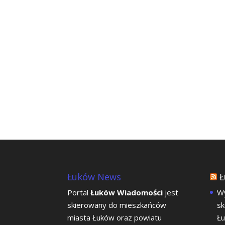
Łuków News
Ł
Portal
Łuków Wiadomości
jest
Wy
skierowany do mieszkańców
sk
miasta Łuków oraz powiatu
Łu