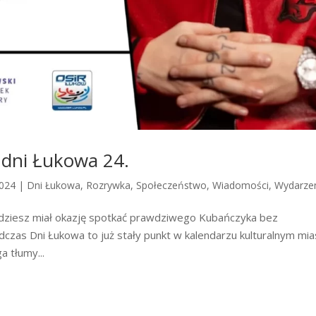
 dni Łukowa 24.
2024
|
Dni Łukowa
,
Rozrywka
,
Społeczeństwo
,
Wiadomości
,
Wydarze
dziesz miał okazję spotkać prawdziwego Kubańczyka bez
zas Dni Łukowa to już stały punkt w kalendarzu kulturalnym mia
a tłumy...