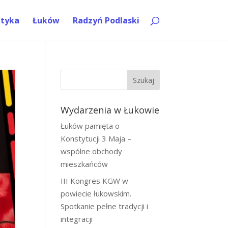
ityka
Łuków
Radzyń Podlaski
Szukaj
Wydarzenia w Łukowie
Łuków pamięta o
Konstytucji 3 Maja –
wspólne obchody
mieszkańców
III Kongres KGW w
powiecie łukowskim.
Spotkanie pełne tradycji i
integracji