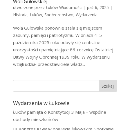
Woli Gułowskiej
utworzone przez
Łuków Wiadomości
|
paź 6, 2025
|
Historia
,
Łuków
,
Społeczeństwo
,
Wydarzenia
Wola Gułowska ponownie stała się miejscem
zadumy, pamięci i patriotyzmu. W dniach 4–5
października 2025 roku odbyły się centralne
uroczystości upamiętniające 86. rocznicę Ostatniej
Bitwy Wojny Obronnej 1939 roku. W wydarzeniu
wzięli udział przedstawiciele władz...
Szukaj
Wydarzenia w Łukowie
Łuków pamięta o Konstytucji 3 Maja – wspólne
obchody mieszkańców
III Kongres KGW w powiecie łukowskim. Spotkanie