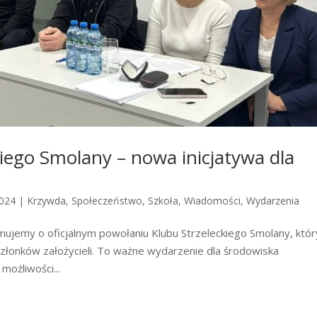
iego Smolany – nowa inicjatywa dla
2024
|
Krzywda
,
Społeczeństwo
,
Szkoła
,
Wiadomości
,
Wydarzenia
mujemy o oficjalnym powołaniu Klubu Strzeleckiego Smolany, któr
członków założycieli. To ważne wydarzenie dla środowiska
możliwości...