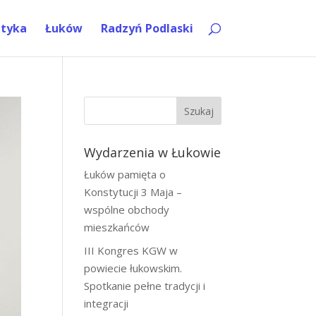
ityka
Łuków
Radzyń Podlaski
Szukaj
Wydarzenia w Łukowie
Łuków pamięta o
Konstytucji 3 Maja –
wspólne obchody
mieszkańców
III Kongres KGW w
powiecie łukowskim.
Spotkanie pełne tradycji i
integracji