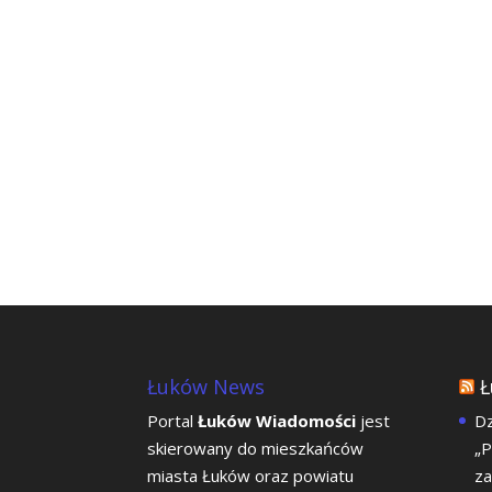
Łuków News
Ł
Portal
Łuków Wiadomości
jest
Dz
skierowany do mieszkańców
„P
miasta Łuków oraz powiatu
z