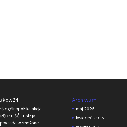
uków24
Archiwum
iś ogólnopolska akcja
maj 2026
RĘDKOŚĆ”. Policja
kwiecień 2026
apowiada wzmożone
marzec 2026