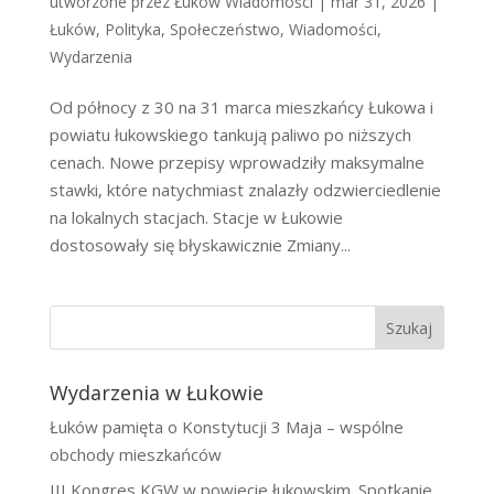
utworzone przez
Łuków Wiadomości
|
mar 31, 2026
|
Łuków
,
Polityka
,
Społeczeństwo
,
Wiadomości
,
Wydarzenia
Od północy z 30 na 31 marca mieszkańcy Łukowa i
powiatu łukowskiego tankują paliwo po niższych
cenach. Nowe przepisy wprowadziły maksymalne
stawki, które natychmiast znalazły odzwierciedlenie
na lokalnych stacjach. Stacje w Łukowie
dostosowały się błyskawicznie Zmiany...
Szukaj
Wydarzenia w Łukowie
Łuków pamięta o Konstytucji 3 Maja – wspólne
obchody mieszkańców
III Kongres KGW w powiecie łukowskim. Spotkanie