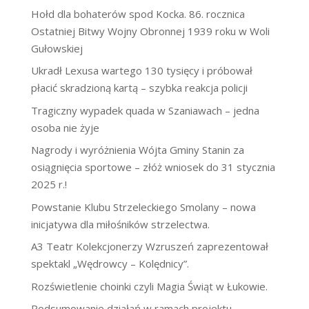
Hołd dla bohaterów spod Kocka. 86. rocznica
Ostatniej Bitwy Wojny Obronnej 1939 roku w Woli
Gułowskiej
Ukradł Lexusa wartego 130 tysięcy i próbował
płacić skradzioną kartą – szybka reakcja policji
Tragiczny wypadek quada w Szaniawach – jedna
osoba nie żyje
Nagrody i wyróżnienia Wójta Gminy Stanin za
osiągnięcia sportowe – złóż wniosek do 31 stycznia
2025 r.!
Powstanie Klubu Strzeleckiego Smolany – nowa
inicjatywa dla miłośników strzelectwa.
A3 Teatr Kolekcjonerzy Wzruszeń zaprezentował
spektakl „Wędrowcy – Kolędnicy”.
Rozświetlenie choinki czyli Magia Świąt w Łukowie.
Podsumowanie działań w ramach projektu