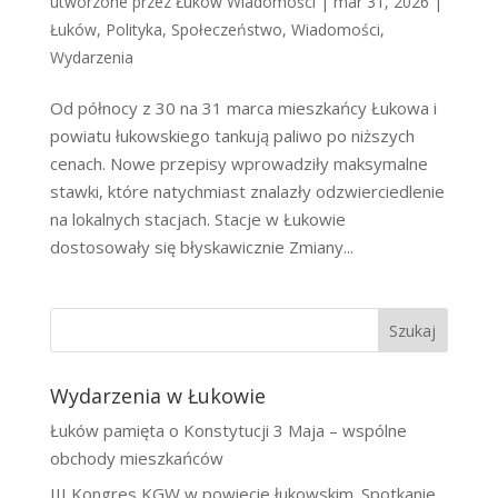
utworzone przez
Łuków Wiadomości
|
mar 31, 2026
|
Łuków
,
Polityka
,
Społeczeństwo
,
Wiadomości
,
Wydarzenia
Od północy z 30 na 31 marca mieszkańcy Łukowa i
powiatu łukowskiego tankują paliwo po niższych
cenach. Nowe przepisy wprowadziły maksymalne
stawki, które natychmiast znalazły odzwierciedlenie
na lokalnych stacjach. Stacje w Łukowie
dostosowały się błyskawicznie Zmiany...
Szukaj
Wydarzenia w Łukowie
Łuków pamięta o Konstytucji 3 Maja – wspólne
obchody mieszkańców
III Kongres KGW w powiecie łukowskim. Spotkanie