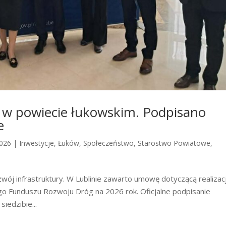
 w powiecie łukowskim. Podpisano
e
2026
|
Inwestycje
,
Łuków
,
Społeczeństwo
,
Starostwo Powiatowe
,
zwój infrastruktury. W Lublinie zawarto umowę dotyczącą realizacj
 Funduszu Rozwoju Dróg na 2026 rok. Oficjalne podpisanie
edzibie...