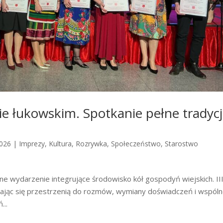
e łukowskim. Spotkanie pełne tradycji
2026
|
Imprezy
,
Kultura
,
Rozrywka
,
Społeczeństwo
,
Starostwo
ne wydarzenie integrujące środowisko kół gospodyń wiejskich. II
tając się przestrzenią do rozmów, wymiany doświadczeń i wspól
...