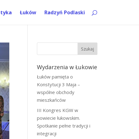
ityka
Łuków
Radzyń Podlaski
Szukaj
Wydarzenia w Łukowie
Łuków pamięta o
Konstytucji 3 Maja –
wspólne obchody
mieszkańców
III Kongres KGW w
powiecie łukowskim.
Spotkanie pełne tradycji i
integracji