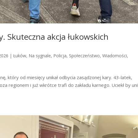
y. Skuteczna akcja łukowskich
2026
|
Łuków
,
Na sygnale
,
Policja
,
Społeczeństwo
,
Wiadomości
,
ę, który od miesięcy unikał odbycia zasądzonej kary. 43-latek,
za regionem i już wkrótce trafi do zakładu karnego. Uciekł by un