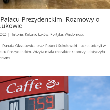
w Pałacu Prezydenckim. Rozmowy o
Łukowie
2026
|
Historia
,
Kultura
,
Łuków
,
Polityka
,
Wiadomości
– Danuta Oksiutowicz oraz Robert Sokołowski – uczestniczyli w
cu Prezydenckim. Wizyta miała charakter roboczy i dotyczyła
niami...