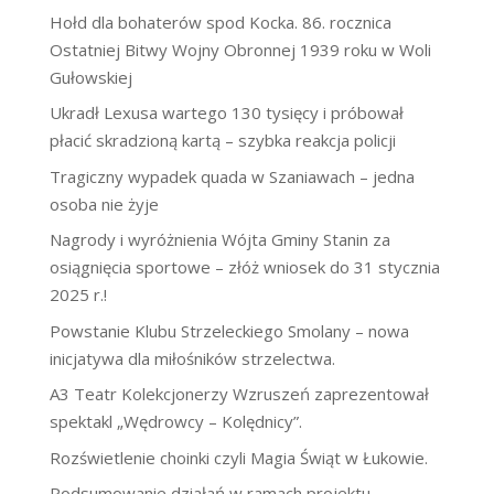
Hołd dla bohaterów spod Kocka. 86. rocznica
Ostatniej Bitwy Wojny Obronnej 1939 roku w Woli
Gułowskiej
Ukradł Lexusa wartego 130 tysięcy i próbował
płacić skradzioną kartą – szybka reakcja policji
Tragiczny wypadek quada w Szaniawach – jedna
osoba nie żyje
Nagrody i wyróżnienia Wójta Gminy Stanin za
osiągnięcia sportowe – złóż wniosek do 31 stycznia
2025 r.!
Powstanie Klubu Strzeleckiego Smolany – nowa
inicjatywa dla miłośników strzelectwa.
A3 Teatr Kolekcjonerzy Wzruszeń zaprezentował
spektakl „Wędrowcy – Kolędnicy”.
Rozświetlenie choinki czyli Magia Świąt w Łukowie.
Podsumowanie działań w ramach projektu