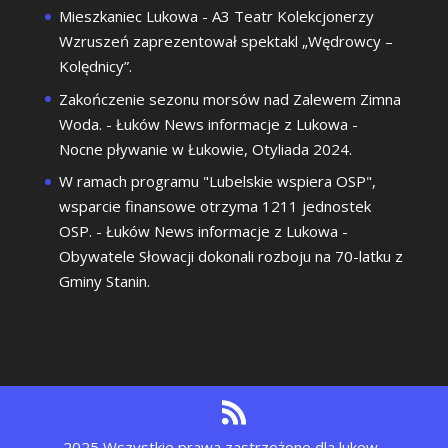
Mieszkaniec Lukowa
-
A3 Teatr Kolekcjonerzy
Wzruszeń zaprezentował spektakl „Wędrowcy –
Kolędnicy”.
Zakończenie sezonu morsów nad Zalewem Zimna
Woda. - Łuków News informacje z Lukowa
-
Nocne pływanie w Łukowie, Otyliada 2024.
W ramach programu "Lubelskie wspiera OSP",
wsparcie finansowe otrzyma 1211 jednostek
OSP. - Łuków News informacje z Lukowa
-
Obywatele Słowacji dokonali rozboju na 70-latku z
Gminy Stanin.
2025 Wszystkie prawa zastrzeżone dla lukow-