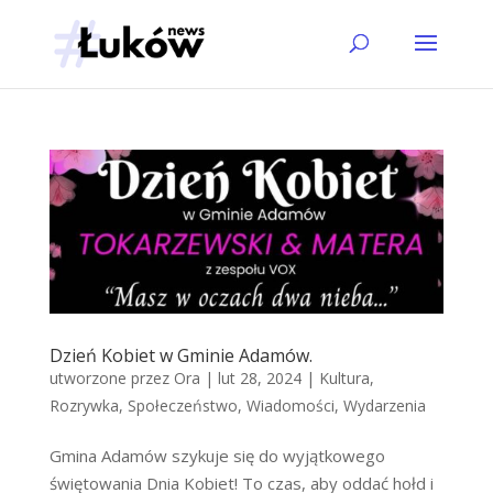
Dzień Kobiet w Gminie Adamów.
utworzone przez
Ora
|
lut 28, 2024
|
Kultura
,
Rozrywka
,
Społeczeństwo
,
Wiadomości
,
Wydarzenia
Gmina Adamów szykuje się do wyjątkowego
świętowania Dnia Kobiet! To czas, aby oddać hołd i